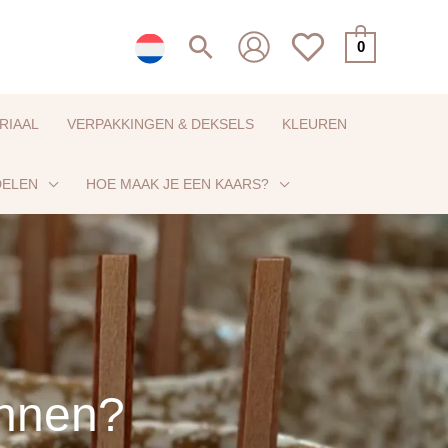
Zoeken
0
RIAAL
VERPAKKINGEN & DEKSELS
KLEUREN
DELEN
HOE MAAK JE EEN KAARS?
innen?