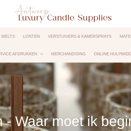
& MELTS
LONTEN
VERSTUIVERS & KAMERSPRAYS
MATE
RVICE AFDRUKKEN
MERCHANDISING
ONLINE HULPMID
 - Waar moet ik beg