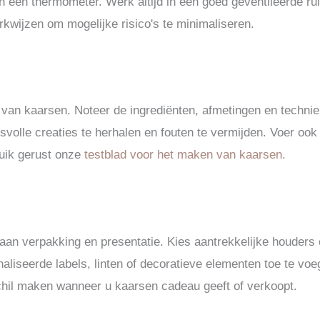
n een thermometer. Werk altijd in een goed geventileerde r
erkwijzen om mogelijke risico's te minimaliseren.
van kaarsen. Noteer de ingrediënten, afmetingen en techniek
volle creaties te herhalen en fouten te vermijden. Voer ook
ruik gerust onze
testblad voor het maken van kaarsen.
an verpakking en presentatie. Kies aantrekkelijke houders of
iseerde labels, linten of decoratieve elementen toe te voe
chil maken wanneer u kaarsen cadeau geeft of verkoopt.