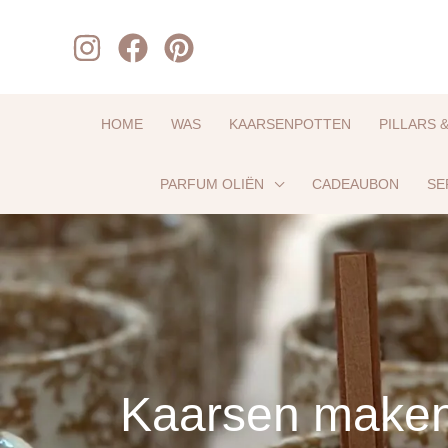
Ga
naar
de
inhoud
HOME
WAS
KAARSENPOTTEN
PILLARS 
PARFUM OLIËN
CADEAUBON
SE
Kaarsen maken