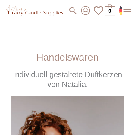
Zum
Suchen
0
Inhalt
springen
Handelswaren
Individuell gestaltete Duftkerzen
von Natalia.