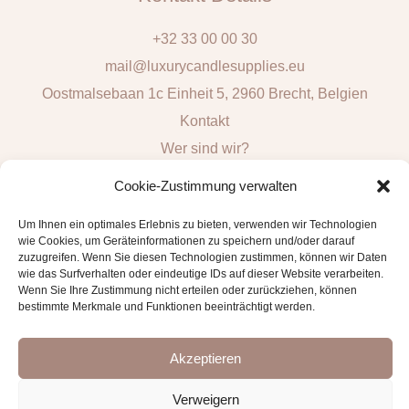
+32 33 00 00 30
mail@luxurycandlesupplies.eu
Oostmalsebaan 1c Einheit 5, 2960 Brecht, Belgien
Kontakt
Wer sind wir?
Lokale Abholung: Mo, Di, Do & Fr 9h - 16h
Cookie-Zustimmung verwalten
Schnelle Links
Um Ihnen ein optimales Erlebnis zu bieten, verwenden wir Technologien
wie Cookies, um Geräteinformationen zu speichern und/oder darauf
zuzugreifen. Wenn Sie diesen Technologien zustimmen, können wir Daten
Alle Arten von Verbrauchsgütern
wie das Surfverhalten oder eindeutige IDs auf dieser Website verarbeiten.
Allgemeine Verkaufs- und Lieferbedingungen
Wenn Sie Ihre Zustimmung nicht erteilen oder zurückziehen, können
bestimmte Merkmale und Funktionen beeinträchtigt werden.
Verzicht- und Hebelwirkung
Akzeptieren
Verweigern