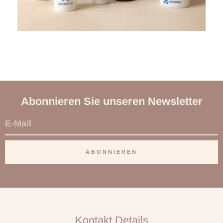
Abonnieren Sie unseren Newsletter
E
-
M
ABONNIEREN
a
i
l
Kontakt Details