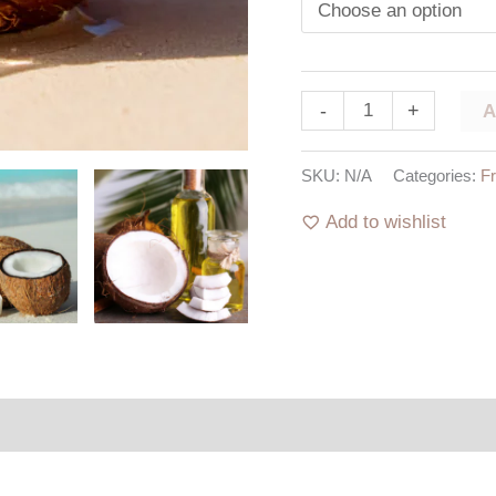
-
+
SKU:
N/A
Categories:
F
Add to wishlist