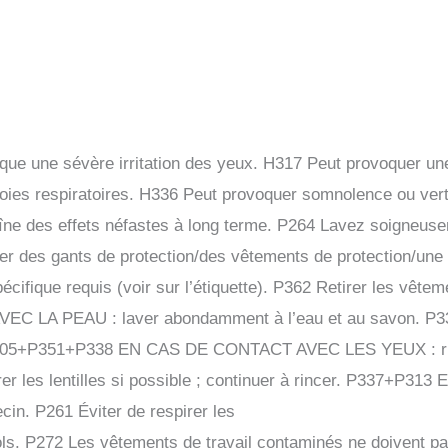
que une sévère irritation des yeux. H317 Peut provoquer un
 voies respiratoires. H336 Peut provoquer somnolence ou vert
îne des effets néfastes à long terme. P264 Lavez soigneus
er des gants de protection/des vêtements de protection/une
cifique requis (voir sur l’étiquette). P362 Retirer les vêtem
C LA PEAU : laver abondamment à l’eau et au savon. P
in. P305+P351+P338 EN CAS DE CONTACT AVEC LES YEUX : r
rer les lentilles si possible ; continuer à rincer. P337+P313 
ecin. P261 Éviter de respirer les
ls. P272 Les vêtements de travail contaminés ne doivent p