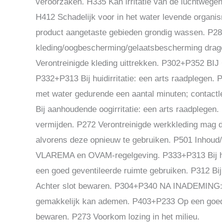
veroorzaken. H335 Kan irritatie van de luchtwege
H412 Schadelijk voor in het water levende organi
product aangetaste gebieden grondig wassen. 
kleding/oogbescherming/gelaatsbescherming dragen
Verontreinigde kleding uittrekken. P302+P352 
P332+P313 Bij huidirritatie: een arts raadpleg
met water gedurende een aantal minuten; contactl
Bij aanhoudende oogirritatie: een arts raadplegen
vermijden. P272 Verontreinigde werkkleding mag d
alvorens deze opnieuw te gebruiken. P501 Inhoud
VLAREMA en OVAM-regelgeving. P333+P313 Bij huidir
een goed geventileerde ruimte gebruiken. P312 
Achter slot bewaren. P304+P340 NA INADEMING: de
gemakkelijk kan ademen. P403+P233 Op een goed g
bewaren. P273 Voorkom lozing in het milieu.