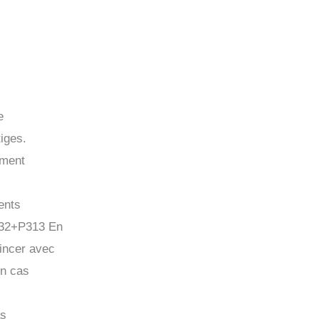
e
iges.
ement
ents
332+P313 En
incer avec
En cas
as