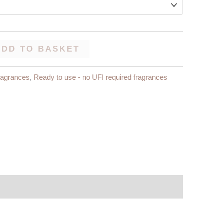
ADD TO BASKET
ragrances
,
Ready to use - no UFI required fragrances