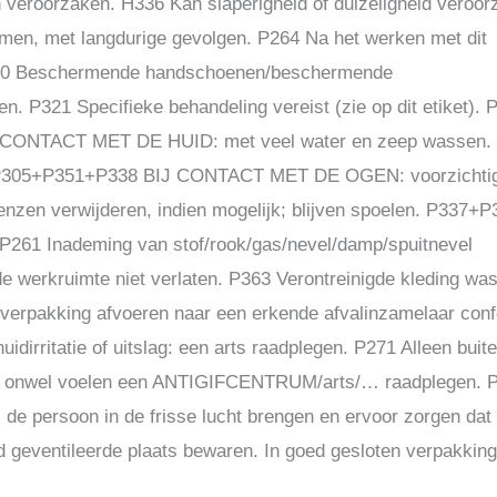
n veroorzaken. H336 Kan slaperigheid of duizeligheid veroor
smen, met langdurige gevolgen. P264 Na het werken met dit
P280 Beschermende handschoenen/beschermende
. P321 Specifieke behandeling vereist (zie op dit etiket). 
BIJ CONTACT MET DE HUID: met veel water en zeep wassen.
en. P305+P351+P338 BIJ CONTACT MET DE OGEN: voorzichtig
enzen verwijderen, indien mogelijk; blijven spoelen. P337+P
. P261 Inademing van stof/rook/gas/nevel/damp/spuitnevel
e werkruimte niet verlaten. P363 Verontreinigde kleding wa
/verpakking afvoeren naar een erkende afvalinzamelaar con
ritatie of uitslag: een arts raadplegen. P271 Alleen buite
Bij onwel voelen een ANTIGIFCENTRUM/arts/… raadplegen. 
 persoon in de frisse lucht brengen en ervoor zorgen dat
eventileerde plaats bewaren. In goed gesloten verpakking