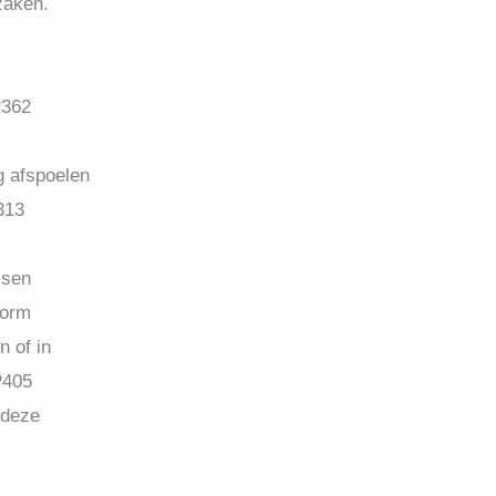
zaken.
P362
 afspoelen
313
ssen
form
n of in
P405
 deze