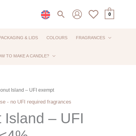
Search
0
PACKAGING & LIDS
COLOURS
FRAGRANCES
W TO MAKE A CANDLE?
onut Island – UFI exempt
Price
se - no UFI required fragrances
range:
 Island – UFI
€5,00
 <4%
through