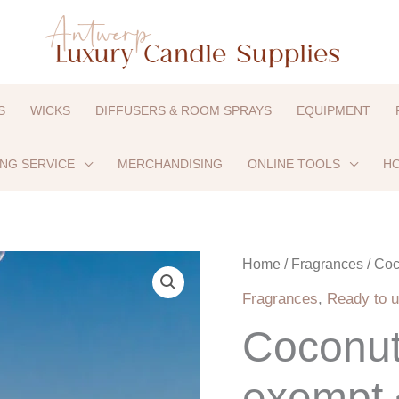
S
WICKS
DIFFUSERS & ROOM SPRAYS
EQUIPMENT
ING SERVICE
MERCHANDISING
ONLINE TOOLS
HO
Coconut
Home
/
Fragrances
/ Coc
Island
Fragrances
,
Ready to u
-
Coconut
UFI
exempt
exempt