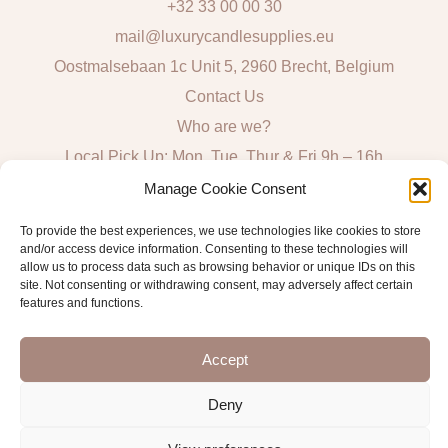
+32 33 00 00 30
mail@luxurycandlesupplies.eu
Oostmalsebaan 1c Unit 5, 2960 Brecht, Belgium
Contact Us
Who are we?
Local Pick Up: Mon, Tue, Thur & Fri 9h – 16h
Manage Cookie Consent
Quick Links
To provide the best experiences, we use technologies like cookies to store
and/or access device information. Consenting to these technologies will
Algemene voorwaarden consumenten
allow us to process data such as browsing behavior or unique IDs on this
General Sales and Delivery Conditions
site. Not consenting or withdrawing consent, may adversely affect certain
features and functions.
Verzend- en leveringsbeleid
Accept
Deny
Copyright © 2026 Antwerp Luxury Candle Supplies