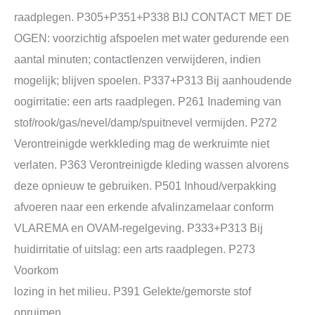
raadplegen. P305+P351+P338 BIJ CONTACT MET DE
OGEN: voorzichtig afspoelen met water gedurende een
aantal minuten; contactlenzen verwijderen, indien
mogelijk; blijven spoelen. P337+P313 Bij aanhoudende
oogirritatie: een arts raadplegen. P261 Inademing van
stof/rook/gas/nevel/damp/spuitnevel vermijden. P272
Verontreinigde werkkleding mag de werkruimte niet
verlaten. P363 Verontreinigde kleding wassen alvorens
deze opnieuw te gebruiken. P501 Inhoud/verpakking
afvoeren naar een erkende afvalinzamelaar conform
VLAREMA en OVAM-regelgeving. P333+P313 Bij
huidirritatie of uitslag: een arts raadplegen. P273
Voorkom
lozing in het milieu. P391 Gelekte/gemorste stof
opruimen.