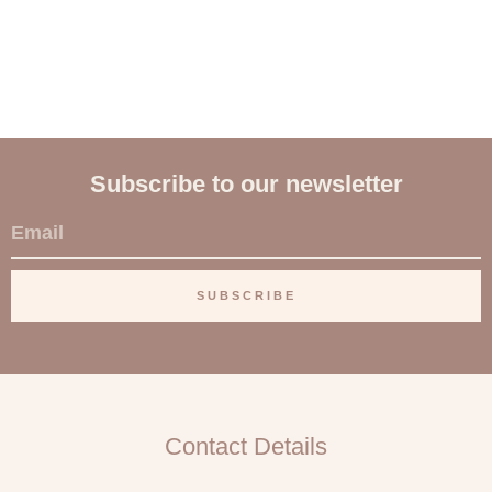
Subscribe to our newsletter
E
m
a
SUBSCRIBE
i
l
Contact Details