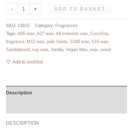
-
+
ADD TO BASKET
SKU:
13815
Category:
Fragrances
Tags:
A05 wax
,
A27 wax
,
All seasons wax
,
CocoSoy
,
fragrance
,
M12 wax
,
palo Santo
,
S100 wax
,
S16 wax
,
Sandalwood
,
soy wax
,
Vanilla
,
Vegan Wax
,
wax
,
wood
Add to wishlist
Description
Additional information
DESCRIPTION