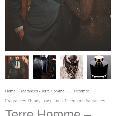
Home
/
Fragrances
/ Terre Homme – UFI exempt
Fragrances
,
Ready to use - no UFI required fragrances
Terre Homme –