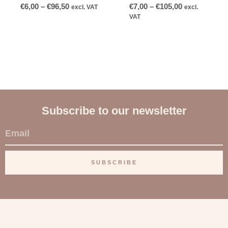
€
6,00
–
€
96,50
€
7,00
–
€
105,00
excl. VAT
excl.
VAT
Subscribe to our newsletter
E
m
a
SUBSCRIBE
i
l