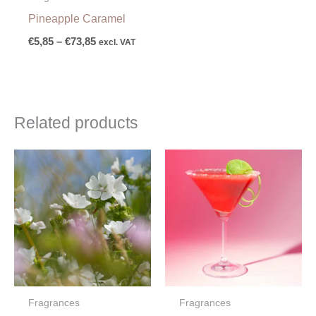
Pineapple Caramel
€
5,85
–
€
73,85
excl. VAT
Related products
Price
Price
range:
range:
€4,50
€6,00
through
through
€67,00
€79,00
Fragrances
Fragrances