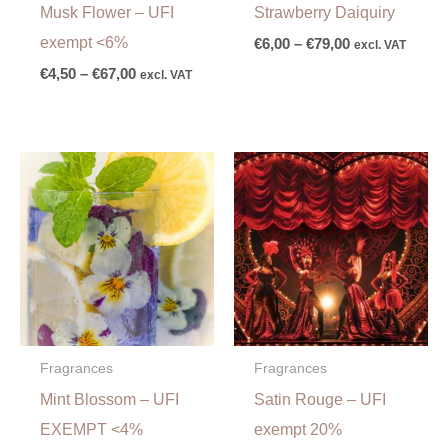
Musk Flower – UFI
Strawberry Daiquiry
exempt <6%
€
6,00
–
€
79,00
excl. VAT
€
4,50
–
€
67,00
excl. VAT
Price
Price
range:
range:
€6,00
€7,00
through
through
€96,50
€105,00
Fragrances
Fragrances
Mint Blossom – UFI
Satin Rouge – UFI
EXEMPT <4%
exempt 20%