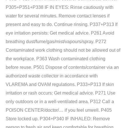
P305+P351+P338 IF IN EYES: Rinse cautiously with
water for several minutes. Remove contact lenses if
present and easy to do. Continue rinsing. P337+P313 If
eye irritation persists: Get medical advice. P261 Avoid
breathing dust/fume/gas/mist/vapours/spray. P272
Contaminated work clothing should not be allowed out of
the workplace. P363 Wash contaminated clothing
before reuse. P501 Dispose of contents/container via an
authorized waste collector in accordance with
VLAREMA and OVAM regulations. P333+P313 If skin
irritation or rash occurs: Get medical advice. P271 Use
only outdoors or in a well-ventilated area. P312 Call a
POISON CENTER/doctor/… if you feel unwell. P405
Store locked up. P304+P340 IF INHALED: Remove
person to fresh air and keep comfortable for breathing.