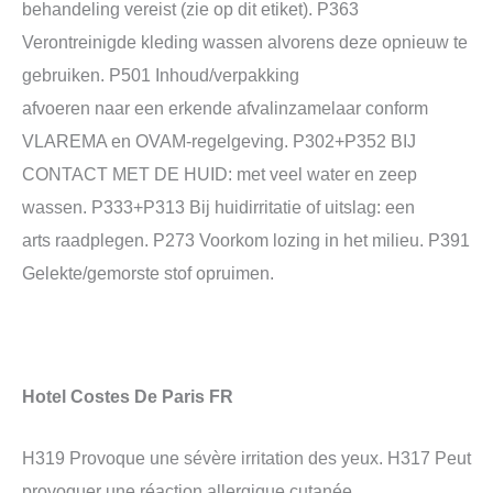
behandeling vereist (zie op dit etiket). P363
Verontreinigde kleding wassen alvorens deze opnieuw te
gebruiken. P501 Inhoud/verpakking
afvoeren naar een erkende afvalinzamelaar conform
VLAREMA en OVAM-regelgeving. P302+P352 BIJ
CONTACT MET DE HUID: met veel water en zeep
wassen. P333+P313 Bij huidirritatie of uitslag: een
arts raadplegen. P273 Voorkom lozing in het milieu. P391
Gelekte/gemorste stof opruimen.
Hotel Costes De Paris FR
H319 Provoque une sévère irritation des yeux. H317 Peut
provoquer une réaction allergique cutanée.