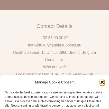
l
Contact Details
+32 33 00 00 30
mail@luxurycandlesupplies.eu
Oostmalsebaan 1c Unit 5, 2960 Brecht, Belgium
Contact Us
Who are we?
Local Pick Up: Mon, Tue, Thur & Fri 9h – 16h
Manage Cookie Consent
Quick Links
To provide the best experiences, we use technologies like cookies to store
and/or access device information. Consenting to these technologies will
Algemene voorwaarden consumenten
allow us to process data such as browsing behavior or unique IDs on this
General Sales and Delivery Conditions
site. Not consenting or withdrawing consent, may adversely affect certain