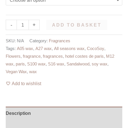
-
+
ADD TO BASKET
SKU:
N/A
Category:
Fragrances
Tags:
A05 wax
,
A27 wax
,
All seasons wax
,
CocoSoy
,
Flowers
,
fragrance
,
fragrances
,
hotel costes de paris
,
M12
wax
,
paris
,
S100 wax
,
S16 wax
,
Sandalwood
,
soy wax
,
Vegan Wax
,
wax
Add to wishlist
Description
Additional information