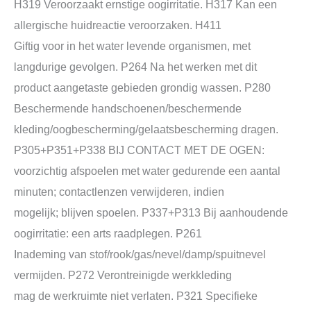
H319 Veroorzaakt ernstige oogirritatie. H317 Kan een
allergische huidreactie veroorzaken. H411
Giftig voor in het water levende organismen, met
langdurige gevolgen. P264 Na het werken met dit
product aangetaste gebieden grondig wassen. P280
Beschermende handschoenen/beschermende
kleding/oogbescherming/gelaatsbescherming dragen.
P305+P351+P338 BIJ CONTACT MET DE OGEN:
voorzichtig afspoelen met water gedurende een aantal
minuten; contactlenzen verwijderen, indien
mogelijk; blijven spoelen. P337+P313 Bij aanhoudende
oogirritatie: een arts raadplegen. P261
Inademing van stof/rook/gas/nevel/damp/spuitnevel
vermijden. P272 Verontreinigde werkkleding
mag de werkruimte niet verlaten. P321 Specifieke